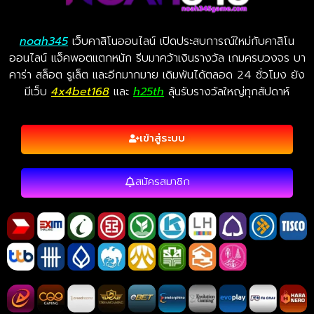
noah345
เว็บคาสิโนออนไลน์ เปิดประสบการณ์ใหม่กับคาสิโน
ออนไลน์ แจ็คพอตแตกหนัก รีบมาคว้าเงินรางวัล เกมครบวงจร บา
คาร่า สล็อต รูเล็ต และอีกมากมาย เดิมพันได้ตลอด 24 ชั่วโมง ยัง
มีเว็บ
4x4bet168
และ
h25th
ลุ้นรับรางวัลใหญ่ทุกสัปดาห์
เข้าสู่ระบบ
สมัครสมาชิก